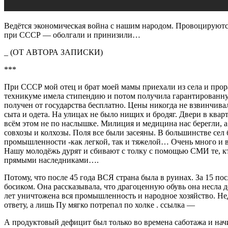
Ведётся экономическая война с нашим народом. Провоцируютс
при СССР — оболгали и принизили…
_ (ОТ АВТОРА ЗАПИСКИ)
***
При СССР мой отец и брат моей мамы приехали из села и прор
техникуме имела стипендию и потом получила гарантированную 
получен от государства бесплатно. Цены никогда не взвинчива
сыта и одета. На улицах не было нищих и бродяг. Двери в квар
всём этом не по наслышке. Милиция и медицина нас берегли, а 
совхозы и колхозы. Поля все были засеяны. В большинстве сел
промышленности -как легкой, так и тяжелой… Очень много и 
Нашу молодёжь дурят и сбивают с толку с помощью СМИ те, кто
прямыми наследниками….
Потому, что после 45 года ВСЯ страна была в руинах. За 15 
босиком. Она рассказывала, что драгоценную обувь она несла до 
лет уничтожена вся промышленность и народное хозяйство. Нед
ответу, а лишь Пу мягко потрепал по холке . ссылка —
А продуктовый дефицит был только во времена саботажа и начи