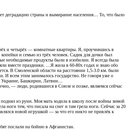
ует деградацию страны и вымирание населения… То, что было
трёх и четырёх — комнатные квартиры. Я, проучившись в
 копейки и семью из трёх человек. Садик для дочки был
амые необходимые продукты были в изобилии. Я всегда была
ляли вместе праздники. …Я жила в 60-80х годах и знаю обо
тся. В Смоленской области на расстоянии 1,5-3.0 км. были
. И всем этим занималось государство. Не говоря уже о
и, Украине, Башкирии, Латвии…
ично, — люди, родившиеся в Союзе и позже, являемся сейчас
 поднял из руин. Моя мать ходила в школу после войны зимой
ла ноги тем, что писала на снег и там грела ноги. Сейчас за 20
влялся новой игрушкой — за что его никто не привлёк к
ебят послали на бойню в Афганистан.