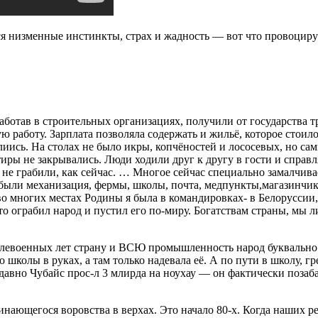
я низменные инстинкты, страх и жадность — вот что провоцир
аботав в строительных организациях, получили от государства 
работу. Зарплата позволяла содержать и жильё, которое стоило
лиись. На столах не было икры, копчёностей и лососевых, но с
тиры не закрывались. Люди ходили друг к другу в гости и справ
не грабили, как сейчас. … Многое сейчас специально замалчивае
 были механизация, фермы, школы, почта, медпункты,магазинчики
во многих местах Родины я была в командировках- в Белорусси
 ограбил народ и пустил его по-миру. Богатствам страны, мы л
послевоенных лет страну и ВСЮ промышленность народ буквально
школы в руках, а там только надевала её. А по пути в школу, гре
авно Чубайс прос-л 3 млирда на ноухау — он фактически позаба
нающегося воровства в верхах. Это начало 80-х. Когда наших р