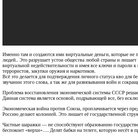
Именно там и создаются ими виртуальные деньги, которые не
людей.. Это разрушает устои общества любой страны и лишае
виртуальной недействительности и имея все ключи и пароли к 
террористов, закупки оружия и наркотиков.
Всё это делается для подтверждения личного статуса кво для 
звучании этого слова, а так же для развязывания войн и сокра
Проблема восстановления экономической системы СССР реша
Данная система является основой, подрывающей все, без искл
Экономическая война против Союза, проплачивается через пр
Россию делают колонией. Это лишает её государственной струк
Частные шаражки — не способствуют образованию государстве
беспокоит «верхи»…. Делят бабки на телеге, которую несёт в п