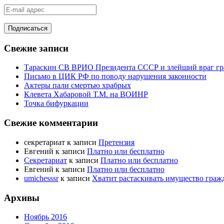
E-
mail
адрес
Свежие записи
Тараскин СВ ВРИО Президента СССР и злейший враг г
Письмо в ЦИК РФ по поводу нарушения законности
Актеры пали смертью храбрых
Клевета Хабаровой Т.М. на ВОИНР
Точка бифуркации
Свежие комментарии
секретариат
к записи
Претензия
Евгений
к записи
Платно или бесплатно
Секретариат
к записи
Платно или бесплатно
Евгений
к записи
Платно или бесплатно
umichesssr
к записи
Хватит растаскивать имущество гра
Архивы
Ноябрь 2016