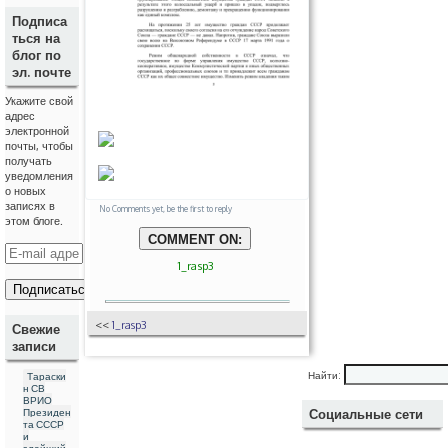
Подписа
ться на
блог по
эл. почте
Укажите свой
адрес
электронной
почты, чтобы
получать
уведомления
о новых
записях в
No Comments yet, be the first to reply
этом блоге.
COMMENT ON:
E
-
1_rasp3
m
a
i
<<
1_rasp3
l
Свежие
а
записи
д
р
Тараски
Найти:
е
н СВ
с
ВРИО
Президен
Социальные сети
та СССР
и
злейший