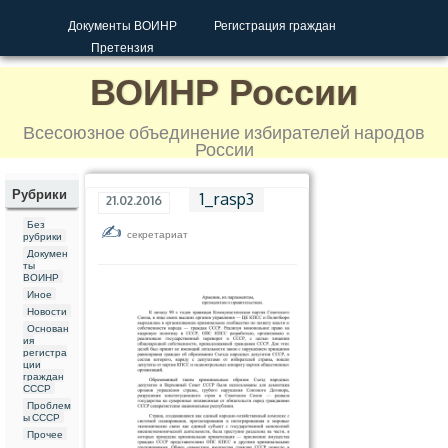
Документы ВОИНР
Регистрация граждан
Претензия
ВОИНР России
Всесоюзное объединение избирателей народов
России
Рубрики
1_rasp3
21.02.2016
Без
секретариат
рубрики
Докумен
ты
ВОИНР
Иное
Новости
Основан
ия
регистра
ции
граждан
СССР
Проблем
ы СССР
Прочее