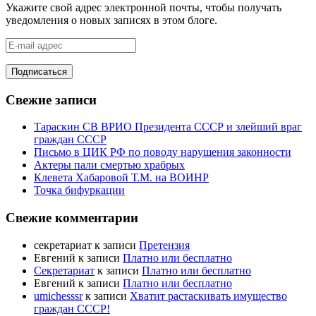
Укажите свой адрес электронной почты, чтобы получать
уведомления о новых записях в этом блоге.
E-
mail
адрес
Свежие записи
Тараскин СВ ВРИО Президента СССР и злейший враг
граждан СССР
Письмо в ЦИК РФ по поводу нарушения законности
Актеры пали смертью храбрых
Клевета Хабаровой Т.М. на ВОИНР
Точка бифуркации
Свежие комментарии
секретариат
к записи
Претензия
Евгений
к записи
Платно или бесплатно
Секретариат
к записи
Платно или бесплатно
Евгений
к записи
Платно или бесплатно
umichesssr
к записи
Хватит растаскивать имущество
граждан СССР!