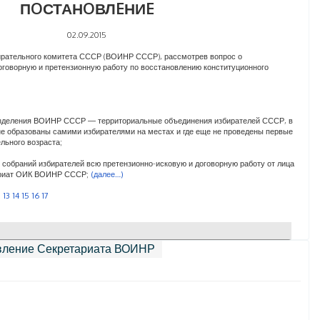
ПOСТАНOВЛEНИE
02.09.2015
ирательного комитета СССР (ВОИНР СССР), рассмотрев вопрос о
оговорную и претензионную работу по восстановлению конституционного
разделения ВОИНР СССР — территориальные объединения избирателей СССР, в
не образованы самими избирателями на местах и где еще не проведены первые
льного возраста;
х собраний избирателей всю претензионно-исковую и договорную работу от лица
тариат ОИК ВОИНР СССР;
(далее…)
2
13
14
15
16
17
вление Секретариата ВОИНР