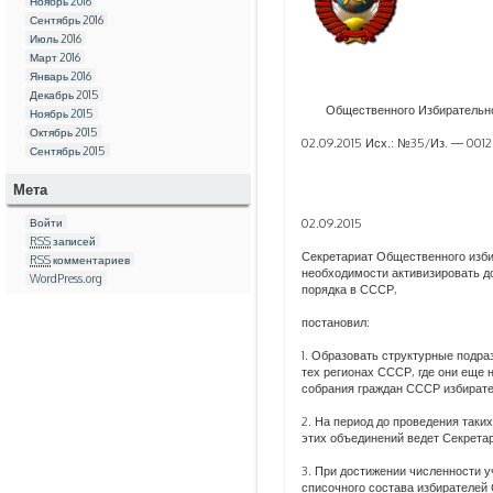
Ноябрь 2016
Сентябрь 2016
Июль 2016
Март 2016
Январь 2016
Декабрь 2015
Общественного Избирательно
Ноябрь 2015
Октябрь 2015
02.09.2015 Исх.: №35/Из. — 0012
Сентябрь 2015
Мета
02.09.2015
Войти
RSS
записей
Секретариат Общественного изб
RSS
комментариев
необходимости активизировать д
WordPress.org
порядка в СССР,
постановил:
1. Образовать структурные под
тех регионах СССР, где они еще 
собрания граждан СССР избирате
2. На период до проведения таки
этих объединений ведет Секрет
3. При достижении численности 
списочного состава избирателей