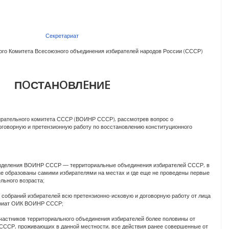
Секретариат
го Комитета Всесоюзного объединения избирателей народов России (СССР)
ПOСТАНOВЛEНИE
ирательного комитета СССР (ВОИНР СССР), рассмотрев вопрос о
оговорную и претензионную работу по восстановлению конституционного
разделения ВОИНР СССР — территориальные объединения избирателей СССР, в
не образованы самими избирателями на местах и где еще не проведены первые
льного возраста;
х собраний избирателей всю претензионно-исковую и договорную работу от лица
ариат ОИК ВОИНР СССР;
участников территориального объединения избирателей более половины от
 СССР, проживающих в данной местности, все действия ранее совершенные от