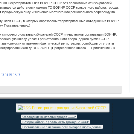
нения Секретариатом ОИК ВОИНР СССР без полномочия от избирателей
признаются действиями самого ТО ВОИНР СССР конкретного района, города,
ют юридическую силу и значение местного или регионального референдума.
 пунктов СССР, в которых образованы территориальные объединения ВОИНР
му Постановлению.)
ии списочного состава избирателей СССР и участников организации ВОИНР,
рогрессивную шкалу уплаты регистрационного сбора (одного рубля СССР,
 в зависимости от времени фактической регистрации, освободив от уплаты
гистрировавшихся до 31.12.2015 г. (Прогрессивная шкала — Приложение 2 к
2
13
14
15
16
17
Регистрация граждан-избирателей СССР
Обращение к жителям городов СССР
Возвращайтесь в реальность, граждане СССР
Постановление о незаконности выборов «президента»