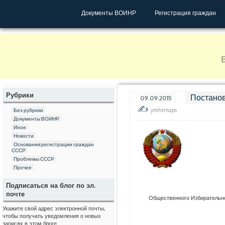
Документы ВОИНР
Регистрация граждан
Рубрики
Постано
09.09.2015
ymhtmaps
Без рубрики
Документы ВОИНР
Иное
Новости
Основания регистрации граждан
СССР
Проблемы СССР
Прочее
Подписаться на блог по эл.
почте
Общественного Избирательно
Укажите свой адрес электронной почты,
чтобы получать уведомления о новых
записях в этом блоге.