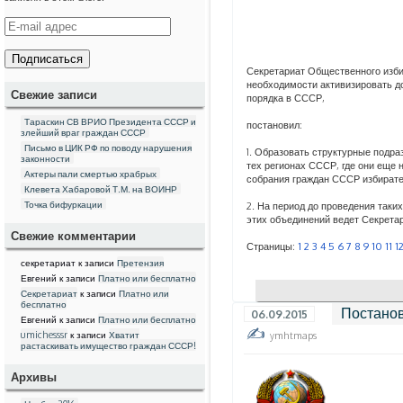
E
-
m
a
Секретариат Общественного изб
i
необходимости активизировать д
l
Свежие записи
порядка в СССР,
а
д
Тараскин СВ ВРИО Президента СССР и
постановил:
р
злейший враг граждан СССР
е
Письмо в ЦИК РФ по поводу нарушения
1. Образовать структурные под
с
законности
тех регионах СССР, где они еще 
Актеры пали смертью храбрых
собрания граждан СССР избирате
Клевета Хабаровой Т.М. на ВОИНР
Точка бифуркации
2. На период до проведения таки
этих объединений ведет Секре
Свежие комментарии
Страницы:
1
2
3
4
5
6
7
8
9
10
11
1
секретариат
к записи
Претензия
Евгений
к записи
Платно или бесплатно
Секретариат
к записи
Платно или
бесплатно
Постано
06.09.2015
Евгений
к записи
Платно или бесплатно
umichesssr
к записи
Хватит
ymhtmaps
растаскивать имущество граждан СССР!
Архивы