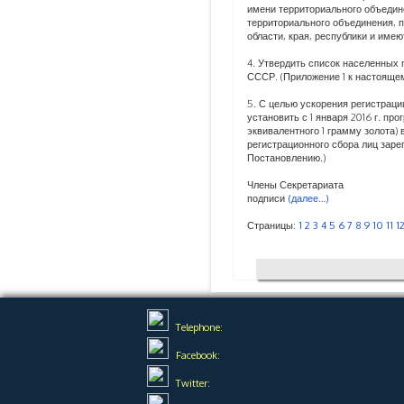
имени территориального объеди
территориального объединения, 
области, края, республики и име
4. Утвердить список населенных
СССР. (Приложение 1 к настояще
5. С целью ускорения регистрац
установить с 1 января 2016 г. п
эквивалентного 1 грамму золота)
регистрационного сбора лиц заре
Постановлению.)
Члены Секретариата
подписи
(далее…)
Страницы:
1
2
3
4
5
6
7
8
9
10
11
1
Telephone:
Facebook:
Twitter: