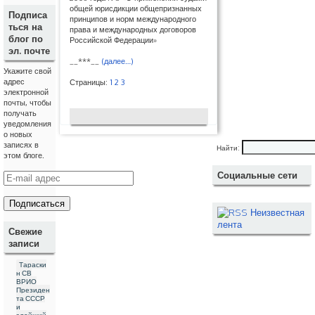
общей юрисдикции общепризнанных
Подписа
принципов и норм международного
ться на
права и международных договоров
блог по
Российской Федерации»
эл. почте
__***__
(далее…)
Укажите свой
адрес
Страницы:
1
2
3
электронной
почты, чтобы
получать
уведомления
о новых
записях в
Найти:
этом блоге.
Социальные сети
E
-
m
a
Неизвестная
i
лента
l
Свежие
а
записи
д
р
Тараски
е
н СВ
с
ВРИО
Президен
та СССР
и
злейший