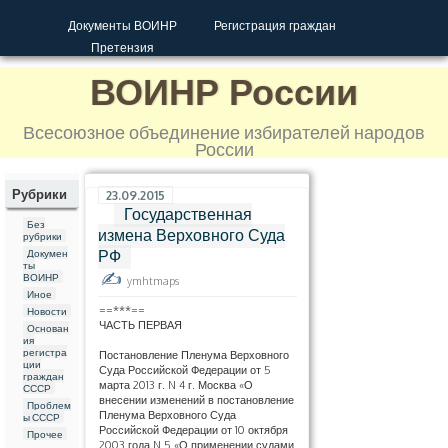
Документы ВОИНР
Регистрация граждан
Претензия
ВОИНР России
Всесоюзное объединение избирателей народов
России
Рубрики
23.09.2015
Государственная
Без
измена Верховного Суда
рубрики
РФ
Докумен
ты
ВОИНР
ymhtmaps
Иное
==***==
Новости
ЧАСТЬ ПЕРВАЯ
Основан
ия
регистра
Постановление Пленума Верховного
ции
Суда Российской Федерации от 5
граждан
марта 2013 г. N 4 г. Москва «О
СССР
внесении изменений в постановление
Проблем
Пленума Верховного Суда
ы СССР
Российской Федерации от 10 октября
Прочее
2003 года N 5 «О применении судами