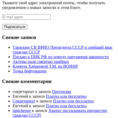
Укажите свой адрес электронной почты, чтобы получать
уведомления о новых записях в этом блоге.
E-
mail
адрес
Свежие записи
Тараскин СВ ВРИО Президента СССР и злейший враг
граждан СССР
Письмо в ЦИК РФ по поводу нарушения законности
Актеры пали смертью храбрых
Клевета Хабаровой Т.М. на ВОИНР
Точка бифуркации
Свежие комментарии
секретариат
к записи
Претензия
Евгений
к записи
Платно или бесплатно
Секретариат
к записи
Платно или бесплатно
Евгений
к записи
Платно или бесплатно
umichesssr
к записи
Хватит растаскивать имущество
граждан СССР!