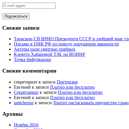
E-
mail
адрес
Свежие записи
Тараскин СВ ВРИО Президента СССР и злейший враг г
Письмо в ЦИК РФ по поводу нарушения законности
Актеры пали смертью храбрых
Клевета Хабаровой Т.М. на ВОИНР
Точка бифуркации
Свежие комментарии
секретариат
к записи
Претензия
Евгений
к записи
Платно или бесплатно
Секретариат
к записи
Платно или бесплатно
Евгений
к записи
Платно или бесплатно
umichesssr
к записи
Хватит растаскивать имущество гра
Архивы
Ноябрь 2016