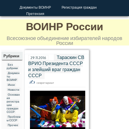
Документы ВОИНР
Регистрация граждан
Претензия
ВОИНР России
Всесоюзное объединение избирателей народов
России
Рубрики
Тараскин СВ
29.11.2016
ВРИО Президента СССР
Без
рубрики
и злейший враг граждан
Докумен
СССР
ты
ВОИНР
секретариат
Иное
Новости
Основан
ия
регистра
ции
граждан
СССР
Проблем
ы СССР
Прочее