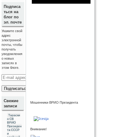
Подписа
ться на
блог по
эл. почте
Укажите свой
адрес
электронной
почты, чтобы
получать
уведомления
о новых
записях в
этом блоге.
E
-
m
a
i
l
Свежие
Мошенники ВРИО Президента
а
записи
д
р
Тараски
е
н СВ
с
ВРИО
Президен
Внимание!
та СССР
и
злейший