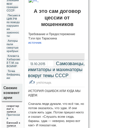
враг
граждан
А это сам договор
СССР
Письмо в
цессии от
ЦИК РФ
по поводу
мошенников
нарушен
ия
законнос
Требование и Предостережение
ти
Тэги про Тараскина
Актеры
источник
пали
смертью
храбрых
Клевета
Хабарово
Самозванцы,
й Т.М. на
13.10.2015
ВОИНР
имитаторы и махинаторы
Точка
бифуркац
вокруг темы СССР
ии
ymhtmaps
Свежие
ИСТОРИЯ ОШИБОК ИЛИ КУДА МЫ
коммент
ИДЕМ.
арии
Сначала люди думали, что всё так, но
секретар
потом оказалось, что эдак. И они
иат
к
записи
стали жить эдак. Потом пришел некто
Претензи
и сказал: «Слушать всем сюда,
я
бараны, эдак — неверно, верно вот
Евгений
к
как!» И показал как.
записи