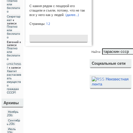
Платно
или
С камня рядом с пещерой его
бесплатн
стащили и съели, потому, что не так
о
все у него как у людей.
(далее…)
Секретар
иат
к
записи
Страницы:
1
2
Платно
или
бесплатн
о
Евгений
к
записи
Платно
или
Найти:
бесплатн
о
Социальные сети
umichesss
r
к записи
Хватит
растаскив
ать
Неизвестная
имуществ
лента
о
граждан
СССР!
Архивы
Ноябрь
2016
Сентябр
ь 2016
Июль
2016