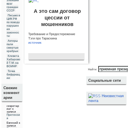
враг
граждан
А это сам договор
СССР
Письмо в
цессии от
ЦИК РФ
по поводу
мошенников
нарушен
ия
законнос
Требование и Предостережение
ти
Тэги про Тараскина
Актеры
источник
пали
смертью
храбрых
Клевета
Хабарово
й Т.М. на
ВОИНР
Найти:
Точка
бифуркац
ии
Социальные сети
Свежие
коммент
Неизвестная
арии
лента
секретар
иат
к
записи
Претензи
я
Евгений
к
записи