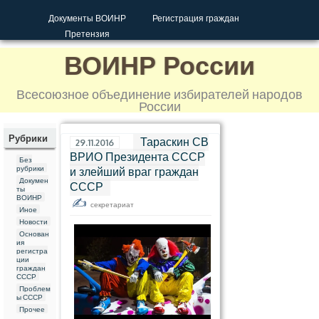
Документы ВОИНР
Регистрация граждан
Претензия
ВОИНР России
Всесоюзное объединение избирателей народов
России
Рубрики
Тараскин СВ
29.11.2016
ВРИО Президента СССР
Без
рубрики
и злейший враг граждан
Докумен
СССР
ты
ВОИНР
секретариат
Иное
Новости
Основан
ия
регистра
ции
граждан
СССР
Проблем
ы СССР
Прочее