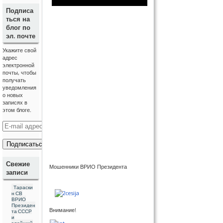
Подписа
ться на
блог по
эл. почте
Укажите свой
адрес
электронной
почты, чтобы
получать
уведомления
о новых
записях в
этом блоге.
E
-
m
a
i
l
Свежие
Мошенники ВРИО Президента
а
записи
д
р
Тараски
е
н СВ
с
ВРИО
Президен
Внимание!
та СССР
и
злейший