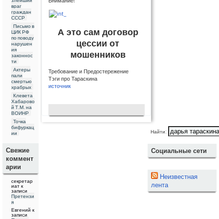
Внимание!
враг
граждан
СССР
Письмо в
А это сам договор
ЦИК РФ
по поводу
цессии от
нарушен
ия
мошенников
законнос
ти
Актеры
Требование и Предостережение
пали
Тэги про Тараскина
смертью
источник
храбрых
Клевета
Хабарово
й Т.М. на
ВОИНР
Точка
бифуркац
Найти:
ии
Свежие
Социальные сети
коммент
арии
Неизвестная
секретар
лента
иат
к
записи
Претензи
я
Евгений
к
записи