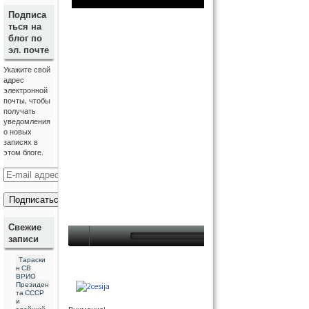
Подписа
ться на
блог по
эл. почте
Укажите свой
адрес
электронной
почты, чтобы
получать
уведомления
о новых
записях в
этом блоге.
E
-
m
a
i
l
Свежие
а
записи
д
р
Тараски
е
н СВ
с
ВРИО
Президен
та СССР
и
злейший