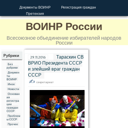
Документы ВОИНР
Регистрация граждан
Претензия
ВОИНР России
Всесоюзное объединение избирателей народов
России
Рубрики
Тараскин СВ
29.11.2016
ВРИО Президента СССР
Без
рубрики
и злейший враг граждан
Докумен
СССР
ты
ВОИНР
секретариат
Иное
Новости
Основан
ия
регистра
ции
граждан
СССР
Мошенники ВРИО Президента
Проблем
ы СССР
Прочее