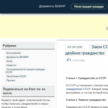
Документы ВОИНР
Регистрация граждан
Рубрики
Закон СС
09.09.2015
двойное гражданство
Без рубрики
Документы ВОИНР
ymhtmaps
Иное
Новости
Основания регистрации граждан
СССР
Проблемы СССР
Статья 1. Гражданство в СССР
Прочее
В СССР установлено союзное гр
Подписаться на блог по эл.
гражданином СССР
. Каждый гра
республики, в состав которой вх
почте
Статья 2. Равное гражданство
Укажите свой адрес электронной почты,
чтобы получать уведомления о новых
Гражданство СССР является равн
записях в этом блоге.