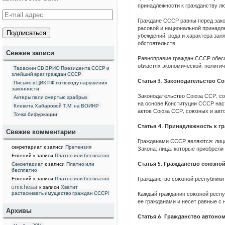
принадлежности к гражданству лю
E
Граждане СССР равны перед зако
-
расовой и национальной принадле
m
убеждений, рода и характера зан
a
обстоятельств.
i
l
Свежие записи
Равноправие граждан СССР обес
а
областях экономической, политич
д
Тараскин СВ ВРИО Президента СССР и
р
злейший враг граждан СССР
Статья 3. Законодательство С
е
Письмо в ЦИК РФ по поводу нарушения
с
законности
Законодательство Союза ССР, со
Актеры пали смертью храбрых
на основе Конституции СССР нас
Клевета Хабаровой Т.М. на ВОИНР
актов Союза ССР, союзных и авт
Точка бифуркации
Статья 4. Принадлежность к г
Свежие комментарии
Гражданами СССР являются: лица
секретариат
к записи
Претензия
Закона; лица, которые приобрел
Евгений
к записи
Платно или бесплатно
Статья 5. Гражданство союзно
Секретариат
к записи
Платно или
бесплатно
Евгений
к записи
Платно или бесплатно
Гражданство союзной республики 
umichesssr
к записи
Хватит
растаскивать имущество граждан СССР!
Каждый гражданин союзной респу
ее гражданами и несет равные с 
Архивы
Статья 6. Гражданство автоно