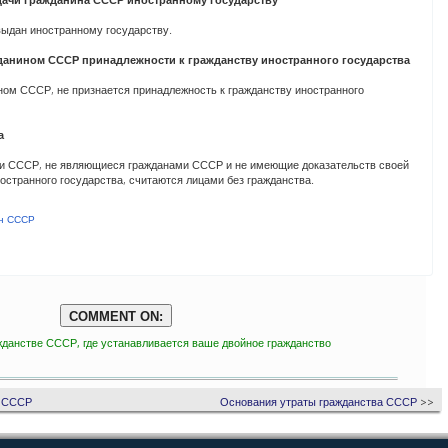
ыдан иностранному государству.
ажданином СССР принадлежности к гражданству иностранного государства
ом СССР, не признается принадлежность к гражданству иностранного
а
ии СССР, не являющиеся гражданами СССР и не имеющие доказательств своей
остранного государства, считаются лицами без гражданства.
ан СССР
COMMENT ON:
данстве СССР, где устанавливается ваше двойное гражданство
а СССР
Основания утраты гражданства СССР
>>