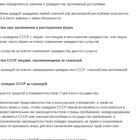
ики определяется законом о гражданстве автономной республики.
блики каждый гражданин любой союзной или автономной республики пользуется
и и несет равные с ними обязанности.
ства при заключении и расторжении брака
ли гражданки СССР с лицом, состоящим в иностранном гражданстве, или лицом
ение такого брака не влекут изменения гражданства супругов.
супругов не влечет изменения гражданства другого супруга.
нства СССР лицами, проживающими за границей
границей не влечет прекращения гражданства СССР, союзной или автономной
м граждан СССР за границей
зуются защитой и покровительством Советского государства.
оматические представительства и консульские учреждения, а также их
мать меры к тому, чтобы граждане СССР имели возможность пользоваться в
предоставленными им законодательством страны пребывания, международными
х являются СССР или союзная республика и государство пребывания, и
тановленном законодательством порядке защищать их права и охраняемые
димости принимать меры для восстановления нарушенных прав советских
дачи гражданина СССР иностранному государству