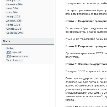
Ноябрь 2016
Гражданство автономной республ
Сентябрь 2016
Июль 2016
На территории автономной респу
Март 2016
равными правами с ее гражданам
Январь 2016
Декабрь 2015
Статья 7. Сохранение граждан
Ноябрь 2015
Вступление в брак гражданина и
Октябрь 2015
без гражданства, а также расторж
Сентябрь 2015
Изменение гражданства одним из 
Мета
Статья 8. Сохранение гражда
Войти
RSS
записей
Проживание гражданина СССР за 
RSS
комментариев
республики.
WordPress.org
Статья 9. Защита государство
Граждане СССР за границей поль
Советское государство, его дипл
должностные лица обязаны прини
полном объеме всеми правами, 
договорами, участниками которы
международными обычаями, в ус
законом интересы, а при необхо
граждан.
Статья 10. Недопустимость вы