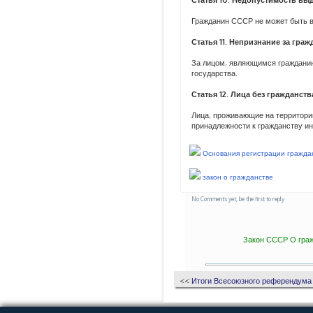
Гражданин СССР не может быть в
Статья 11. Непризнание за гр
За лицом, являющимся гражданин
государства.
Статья 12. Лица без гражданств
Лица, проживающие на территор
принадлежности к гражданству ин
Основания регистрации гражд
закон о гражданстве
No Comments yet, be the first to reply
Закон СССР О граж
<<
Итоги Всесоюзного референдум