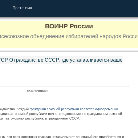
Претензия
ВОИНР России
Всесоюзное объединение избирателей народов Росси
СР О гражданстве СССР, где устанавливается ваше
(извлечение)
ажданство. Каждый
гражданин союзной республики является одновременно
жданин автономной республики является одновременно гражданином союзной
одит автономная республика, и гражданином СССР.
ым для всех советских граждан независимо от оснований его приобретения и