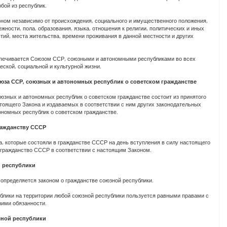
бой из республик.
ном независимо от происхождения, социального и имущественного положения,
жности, пола, образования, языка, отношения к религии, политических и иных
ятий, места жительства, времени проживания в данной местности и других
печивается Союзом ССР, союзными и автономными республиками во всех
еской, социальной и культурной жизни.
оюза ССР, союзных и автономных республик о советском гражданстве
юзных и автономных республик о советском гражданстве состоит из принятого
тоящего Закона и издаваемых в соответствии с ним других законодательных
ономных республик о советском гражданстве.
ражданству СССР
, которые состояли в гражданстве СССР на день вступления в силу настоящего
и гражданство СССР в соответствии с настоящим Законом.
й республики
определяется законом о гражданстве союзной республики.
блики на территории любой союзной республики пользуется равными правами с
ними обязанности.
мной республики